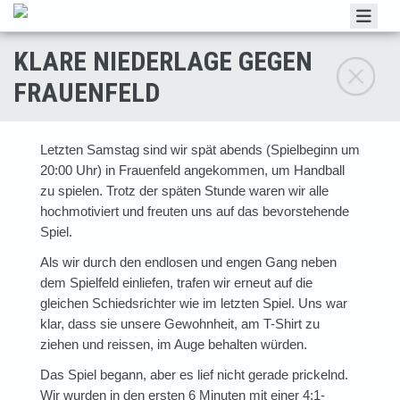
HOME
KLARE NIEDERLAGE GEGEN
VEREIN
FRAUENFELD
MANNSCHAFTEN
NEWS & SOCIAL MEDIA
Letzten Samstag sind wir spät abends (Spielbeginn um
20:00 Uhr) in Frauenfeld angekommen, um Handball
EVENTS
zu spielen. Trotz der späten Stunde waren wir alle
hochmotiviert und freuten uns auf das bevorstehende
HMS
Spiel.
GÖNNERVEREINE
Als wir durch den endlosen und engen Gang neben
dem Spielfeld einliefen, trafen wir erneut auf die
SPONSOREN
gleichen Schiedsrichter wie im letzten Spiel. Uns war
LOGIN
klar, dass sie unsere Gewohnheit, am T-Shirt zu
ziehen und reissen, im Auge behalten würden.
Das Spiel begann, aber es lief nicht gerade prickelnd.
Wir wurden in den ersten 6 Minuten mit einer 4:1-